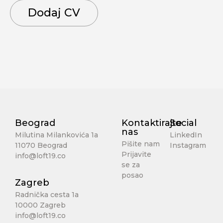
Dodaj CV
Beograd
Kontaktirajte
Social
nas
Milutina Milankovića 1a
LinkedIn
Pišite nam
11070 Beograd
Instagram
Prijavite
info@loft19.co
se za
posao
Zagreb
Radnička cesta 1a
10000 Zagreb
info@loft19.co