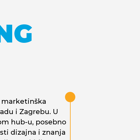
NG
na marketinška
radu i Zagrebu. U
om hub-u, posebno
ti dizajna i znanja