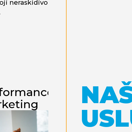
ji neraskidivo
.
NA
formance
keting
USL