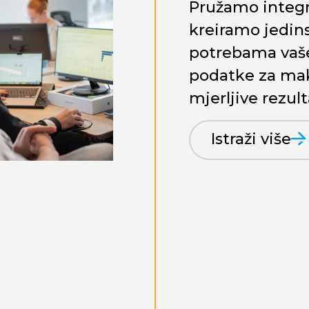
Pružamo integr
kreiramo jedins
potrebama vaše
podatke za mak
mjerljive rezult
Istraži više