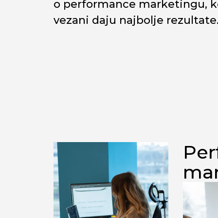
o performance marketingu, ko
vezani daju najbolje rezultate
Per
mar