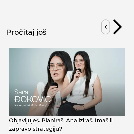
Pročitaj još
Objavljuješ. Planiraš. Analiziraš. Imaš li
N
zapravo strategiju?
i