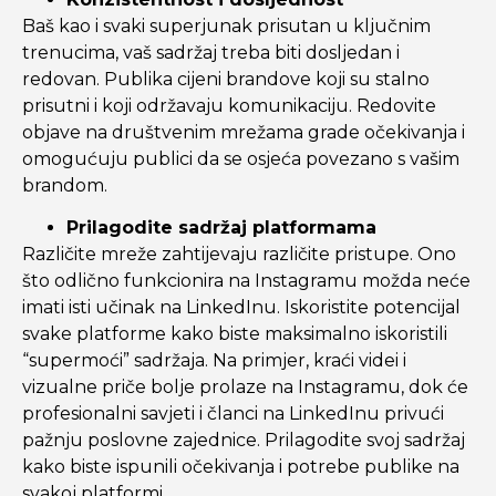
Baš kao i svaki superjunak prisutan u ključnim
trenucima, vaš sadržaj treba biti dosljedan i
redovan. Publika cijeni brandove koji su stalno
prisutni i koji održavaju komunikaciju. Redovite
objave na društvenim mrežama grade očekivanja i
omogućuju publici da se osjeća povezano s vašim
brandom.
Prilagodite sadržaj platformama
Različite mreže zahtijevaju različite pristupe. Ono
što odlično funkcionira na Instagramu možda neće
imati isti učinak na LinkedInu. Iskoristite potencijal
svake platforme kako biste maksimalno iskoristili
“supermoći” sadržaja. Na primjer, kraći videi i
vizualne priče bolje prolaze na Instagramu, dok će
profesionalni savjeti i članci na LinkedInu privući
pažnju poslovne zajednice. Prilagodite svoj sadržaj
kako biste ispunili očekivanja i potrebe publike na
svakoj platformi.