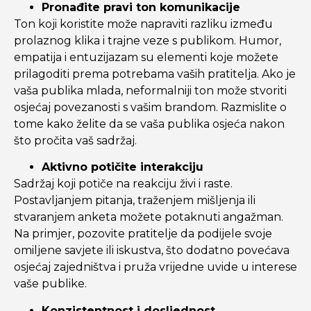
Pronađite pravi ton komunikacije
Ton koji koristite može napraviti razliku između
prolaznog klika i trajne veze s publikom. Humor,
empatija i entuzijazam su elementi koje možete
prilagoditi prema potrebama vaših pratitelja. Ako je
vaša publika mlada, neformalniji ton može stvoriti
osjećaj povezanosti s vašim brandom. Razmislite o
tome kako želite da se vaša publika osjeća nakon
što pročita vaš sadržaj.
Aktivno potičite interakciju
Sadržaj koji potiče na reakciju živi i raste.
Postavljanjem pitanja, traženjem mišljenja ili
stvaranjem anketa možete potaknuti angažman.
Na primjer, pozovite pratitelje da podijele svoje
omiljene savjete ili iskustva, što dodatno povećava
osjećaj zajedništva i pruža vrijedne uvide u interese
vaše publike.
Konzistentnost i dosljednost