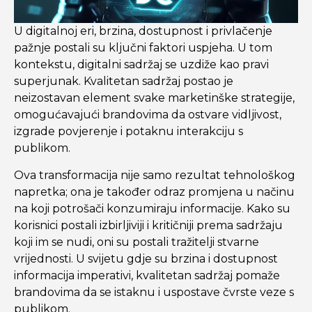
U digitalnoj eri, brzina, dostupnost i privlačenje
pažnje postali su ključni faktori uspjeha. U tom
kontekstu, digitalni sadržaj se uzdiže kao pravi
superjunak. Kvalitetan sadržaj postao je
neizostavan element svake marketinške strategije,
omogućavajući brandovima da ostvare vidljivost,
izgrade povjerenje i potaknu interakciju s
publikom.
Ova transformacija nije samo rezultat tehnološkog
napretka; ona je također odraz promjena u načinu
na koji potrošači konzumiraju informacije. Kako su
korisnici postali izbirljiviji i kritičniji prema sadržaju
koji im se nudi, oni su postali tražitelji stvarne
vrijednosti. U svijetu gdje su brzina i dostupnost
informacija imperativi, kvalitetan sadržaj pomaže
brandovima da se istaknu i uspostave čvrste veze s
publikom.