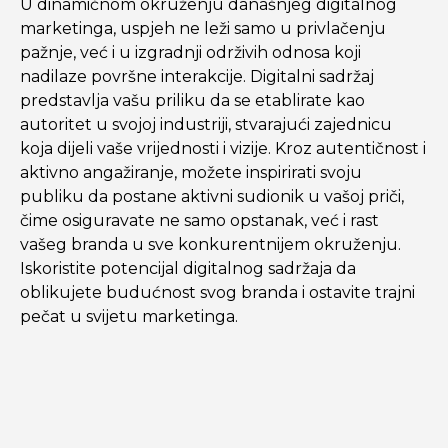
U dinamičnom okruženju današnjeg digitalnog
marketinga, uspjeh ne leži samo u privlačenju
pažnje, već i u izgradnji održivih odnosa koji
nadilaze površne interakcije. Digitalni sadržaj
predstavlja vašu priliku da se etablirate kao
autoritet u svojoj industriji, stvarajući zajednicu
koja dijeli vaše vrijednosti i vizije. Kroz autentičnost i
aktivno angažiranje, možete inspirirati svoju
publiku da postane aktivni sudionik u vašoj priči,
čime osiguravate ne samo opstanak, već i rast
vašeg branda u sve konkurentnijem okruženju.
Iskoristite potencijal digitalnog sadržaja da
oblikujete budućnost svog branda i ostavite trajni
pečat u svijetu marketinga.