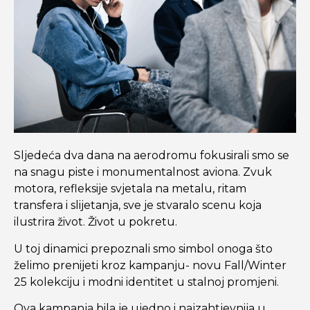
Sljedeća dva dana na aerodromu fokusirali smo se
na snagu piste i monumentalnost aviona. Zvuk
motora, refleksije svjetala na metalu, ritam
transfera i slijetanja, sve je stvaralo scenu koja
ilustrira život. Život u pokretu.
U toj dinamici prepoznali smo simbol onoga što
želimo prenijeti kroz kampanju- novu Fall/Winter
25 kolekciju i modni identitet u stalnoj promjeni.
Ova kampanja bila je ujedno i najzahtjevnija u