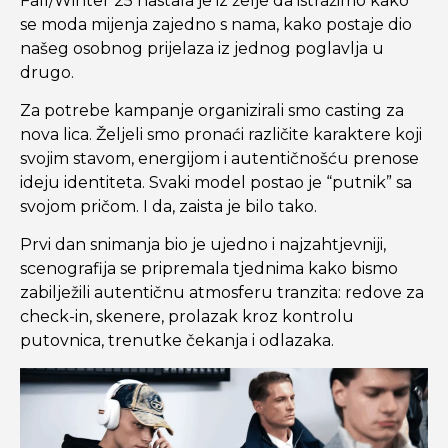
Fall/Winter 25 nastala je iz želje da istražimo kako
se moda mijenja zajedno s nama, kako postaje dio
našeg osobnog prijelaza iz jednog poglavlja u
drugo.
Za potrebe kampanje organizirali smo casting za
nova lica. Željeli smo pronaći različite karaktere koji
svojim stavom, energijom i autentičnošću prenose
ideju identiteta. Svaki model postao je “putnik” sa
svojom pričom. I da, zaista je bilo tako.
Prvi dan snimanja bio je ujedno i najzahtjevniji,
scenografija se pripremala tjednima kako bismo
zabilježili autentičnu atmosferu tranzita: redove za
check-in, skenere, prolazak kroz kontrolu
putovnica, trenutke čekanja i odlazaka.