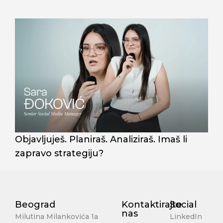
Objavljuješ. Planiraš. Analiziraš. Imaš li
N
zapravo strategiju?
i
Beograd
Kontaktirajte
Social
nas
Milutina Milankovića 1a
LinkedIn