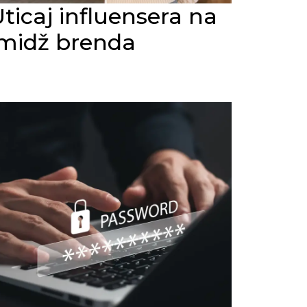
ticaj influensera na
imidž brenda