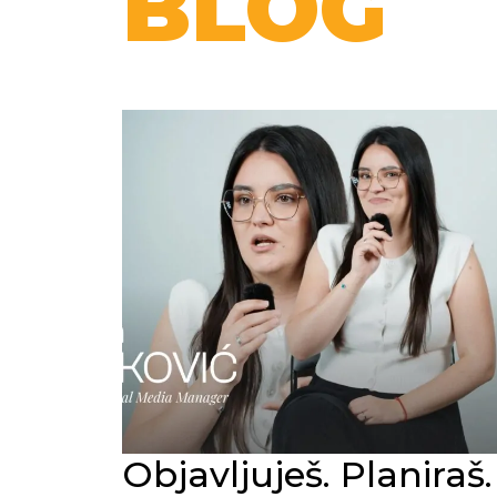
BLOG
Objavljuješ. Planiraš.