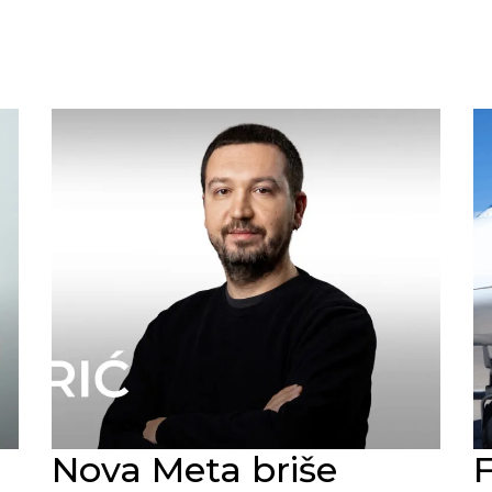
Nova Meta briše
F