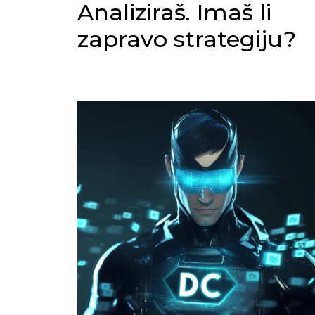
Analiziraš. Imaš li
zapravo strategiju?